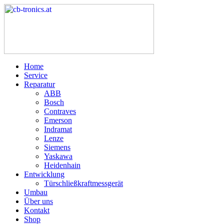
Home
Service
Reparatur
ABB
Bosch
Contraves
Emerson
Indramat
Lenze
Siemens
Yaskawa
Heidenhain
Entwicklung
Türschließkraftmessgerät
Umbau
Über uns
Kontakt
Shop